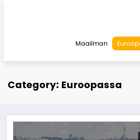
Skip
to
content
Maailman
Euroop
Category: Euroopassa