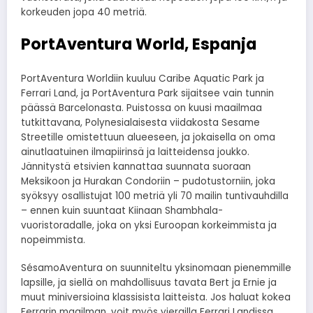
korkeuden jopa 40 metriä.
PortAventura World, Espanja
PortAventura Worldiin kuuluu Caribe Aquatic Park ja
Ferrari Land, ja PortAventura Park sijaitsee vain tunnin
päässä Barcelonasta. Puistossa on kuusi maailmaa
tutkittavana, Polynesialaisesta viidakosta Sesame
Streetille omistettuun alueeseen, ja jokaisella on oma
ainutlaatuinen ilmapiirinsä ja laitteidensa joukko.
Jännitystä etsivien kannattaa suunnata suoraan
Meksikoon ja Hurakan Condoriin – pudotustorniin, joka
syöksyy osallistujat 100 metriä yli 70 mailin tuntivauhdilla
– ennen kuin suuntaat Kiinaan Shambhala-
vuoristoradalle, joka on yksi Euroopan korkeimmista ja
nopeimmista.
SésamoAventura on suunniteltu yksinomaan pienemmille
lapsille, ja siellä on mahdollisuus tavata Bert ja Ernie ja
muut miniversioina klassisista laitteista. Jos haluat kokea
Ferrarin maailman, voit myös vierailla Ferrari Landissa,