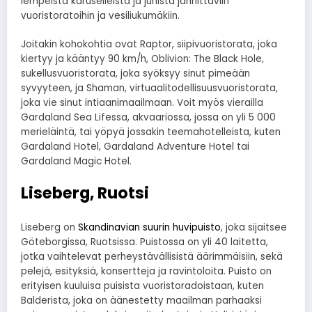
lempeistä karuselleista ja junista jännittäviin
vuoristoratoihin ja vesiliukumäkiin.
Joitakin kohokohtia ovat Raptor, siipivuoristorata, joka
kiertyy ja kääntyy 90 km/h, Oblivion: The Black Hole,
sukellusvuoristorata, joka syöksyy sinut pimeään
syvyyteen, ja Shaman, virtuaalitodellisuusvuoristorata,
joka vie sinut intiaanimaailmaan. Voit myös vierailla
Gardaland Sea Lifessa, akvaariossa, jossa on yli 5 000
merieläintä, tai yöpyä jossakin teemahotelleista, kuten
Gardaland Hotel, Gardaland Adventure Hotel tai
Gardaland Magic Hotel.
Liseberg, Ruotsi
Liseberg on
Skandinavian suurin huvipuisto
, joka sijaitsee
Göteborgissa, Ruotsissa. Puistossa on yli 40 laitetta,
jotka vaihtelevat perheystävällisistä äärimmäisiin, sekä
pelejä, esityksiä, konsertteja ja ravintoloita. Puisto on
erityisen kuuluisa puisista vuoristoradoistaan, kuten
Balderista, joka on äänestetty maailman parhaaksi