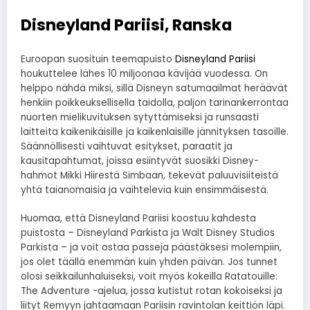
Disneyland Pariisi, Ranska
Euroopan suosituin teemapuisto
Disneyland Pariisi
houkuttelee lähes 10 miljoonaa kävijää vuodessa. On
helppo nähdä miksi, sillä Disneyn satumaailmat heräävät
henkiin poikkeuksellisella taidolla, paljon tarinankerrontaa
nuorten mielikuvituksen sytyttämiseksi ja runsaasti
laitteita kaikenikäisille ja kaikenlaisille jännityksen tasoille.
Säännöllisesti vaihtuvat esitykset, paraatit ja
kausitapahtumat, joissa esiintyvät suosikki Disney-
hahmot Mikki Hiirestä Simbaan, tekevät paluuvisiiteistä
yhtä taianomaisia ​​ja vaihtelevia kuin ensimmäisestä.
Huomaa, että Disneyland Pariisi koostuu kahdesta
puistosta – Disneyland Parkista ja Walt Disney Studios
Parkista – ja voit ostaa passeja päästäksesi molempiin,
jos olet täällä enemmän kuin yhden päivän. Jos tunnet
olosi seikkailunhaluiseksi, voit myös kokeilla Ratatouille:
The Adventure -ajelua, jossa kutistut rotan kokoiseksi ja
liityt Remyyn jahtaamaan Pariisin ravintolan keittiön läpi.