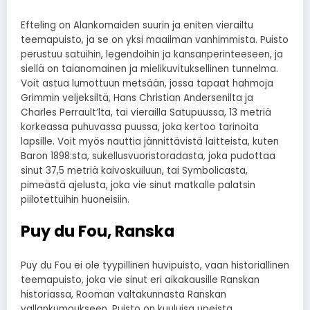
Efteling on Alankomaiden suurin ja eniten vierailtu
teemapuisto, ja se on yksi maailman vanhimmista. Puisto
perustuu satuihin, legendoihin ja kansanperinteeseen, ja
siellä on taianomainen ja mielikuvituksellinen tunnelma.
Voit astua lumottuun metsään, jossa tapaat hahmoja
Grimmin veljeksiltä, Hans Christian Andersenilta ja
Charles Perrault’lta, tai vierailla Satupuussa, 13 metriä
korkeassa puhuvassa puussa, joka kertoo tarinoita
lapsille. Voit myös nauttia jännittävistä laitteista, kuten
Baron 1898:sta, sukellusvuoristoradasta, joka pudottaa
sinut 37,5 metriä kaivoskuiluun, tai Symbolicasta,
pimeästä ajelusta, joka vie sinut matkalle palatsin
piilotettuihin huoneisiin.
Puy du Fou, Ranska
Puy du Fou ei ole tyypillinen huvipuisto, vaan historiallinen
teemapuisto, joka vie sinut eri aikakausille Ranskan
historiassa, Rooman valtakunnasta Ranskan
vallankumoukseen. Puisto on kuuluisa upeista