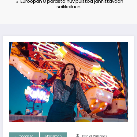
Euroopan 8 parasta huvipuistoa jännittävään
seikkailuun
Euroopassa
Maailman
Daniel Williams