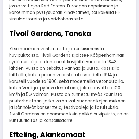
jossa voit ajaa Red Forcen, Euroopan nopeimman ja
korkeimman pystysuoran kiihdyttimen, tai kokeilla F1-
simulaattoreita ja varikkohaasteita.
Tivoli Gardens, Tanska
Yksi maailman vanhimmista ja kuuluisimmista
huvipuistoista, Tivoli Gardens sijaitsee Kööpenhaminan
sydämessä ja on lumonnut kävijöitä vuodesta 1843
lähtien. Puisto on sekoitus vanhaa ja uutta, klassisilla
laitteilla, kuten puinen vuoristorata vuodelta 1914 ja
karuselli vuodelta 1906, sekä moderneilla vetonauloilla,
kuten Vertigo, pyörivä lentokone, joka saavuttaa 100
km/h ja 5G voiman. Puisto on tunnettu myös kauniista
puutarhoistaan, jotka vaihtuvat vuodenaikojen mukaan
ja isännöivät konsertteja, festivaaleja ja ilotulituksia.
Tivoli Gardens on enemmän kuin pelkkä huvipuisto, se on
kulttuurilaitos ja kansallisaarre.
Efteling, Alankomaat