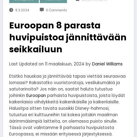
8.3.2024
0 Comments
Euroopan 8 parasta
huvipuistoa jännittävään
seikkailuun
Last Updated on 11 maaliskuun, 2024 by
Daniel Williams
Etsitkö hauskaa ja jännittävää tapaa viettää seuraavaa
lomaasi? Rakastatko vuoristoratoja, vesiliukumäkiä ja
satutarinoita? Jos näin on, saatat haluta tutustua
joihinkin
Euroopan
parhaista huvipuistoista, joista löydät
kaikenlaisia ​​viihdykkeitä kaikenikäisille ja kaikenlaisille.
Halusitpa sitten tavata suosikki Disney-hahmosi,
tutustua eri kulttuureihin tai kokea joitakin maailman
äärimmäisimpiä laitteita, on olemassa puisto sinulle.
Tässä ovat valintamme 8 parhaasta huvipuistosta
Euroopassa, ei missään erityisessä järjestyksessä.