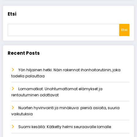
Etsi
Etsi
Recent Posts
Yön hiljainen hetki: Näin rakennat ihonhoitorutiinin, joka
todella palauttaa
Lomamatkat: Unohtumattomat elämykset ja
rentoutuminen odottavat
Nuorten hyvinvointi ja minäkuva: pieniä asioita, suuria
vaikutuksia
Suomi kesällä: Kätketty helmi seuraavalle lomalle