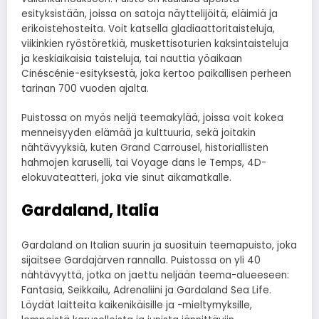
esityksistään, joissa on satoja näyttelijöitä, eläimiä ja
erikoistehosteita. Voit katsella gladiaattoritaisteluja,
viikinkien ryöstöretkiä, muskettisoturien kaksintaisteluja
ja keskiaikaisia taisteluja, tai nauttia yöaikaan
Cinéscénie-esityksestä, joka kertoo paikallisen perheen
tarinan 700 vuoden ajalta.
Puistossa on myös neljä teemakylää, joissa voit kokea
menneisyyden elämää ja kulttuuria, sekä joitakin
nähtävyyksiä, kuten Grand Carrousel, historiallisten
hahmojen karuselli, tai Voyage dans le Temps, 4D-
elokuvateatteri, joka vie sinut aikamatkalle.
Gardaland, Italia
Gardaland on Italian suurin ja suosituin teemapuisto, joka
sijaitsee Gardajärven rannalla. Puistossa on yli 40
nähtävyyttä, jotka on jaettu neljään teema-alueeseen:
Fantasia, Seikkailu, Adrenaliini ja Gardaland Sea Life.
Löydät laitteita kaikenikäisille ja -mieltymyksille,