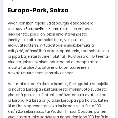
Europa-Park, Saksa
Aivan Ranskan rajalla Strasbourgin eteläpuolella
sijaitseva
Europa-Park -lomakeskus
on valtava
leikkikenttä, jossa on jokaisenlaista viihdettä –
jännityslaitteita, perhelaitteita, vesipuiston,
elokuvateatterin, virtuaalitodellisuuskokemuksia,
esityksiä, säännöllisiä erikoistapahtumia, teemahotelleja
ja jopa baijerilaistyylinen oluthalli. Puistossa on 15 teema-
aluetta, joista jokainen edustaa eri eurooppalaista
maata tai aluetta, aitoine arkkitehtuureineen,
ruokakulttuureineen ja musiikkeineen.
Voit matkustaa Kreikasta Islantiin, Portugalista Venäjälle
ja nauttia Euroopan kulttuurisesta monimuotoisuudesta
yhdessä paikassa. Tietenkin päävetonaula ovat laitteet,
ja Europa-Parkissa on joitakin Euroopan parhaista, kuten
Blue Fire Megacoaster, joka laukaisee sinut 0:sta 100
km/h 2,5 sekunnissa, tai Wodan Timbur Coaster, puinen
vuoristorata, joka saavuttaa nopeuden jopa 100 km/h ja